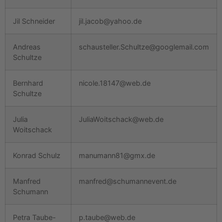
Jil Schneider
jil.jacob@yahoo.de
Andreas
schausteller.Schultze@googlemail.com
Schultze
Bernhard
nicole.18147@web.de
Schultze
Julia
JuliaWoitschack@web.de
Woitschack
Konrad Schulz
manumann81@gmx.de
Manfred
manfred@schumannevent.de
Schumann
Petra Taube-
p.taube@web.de