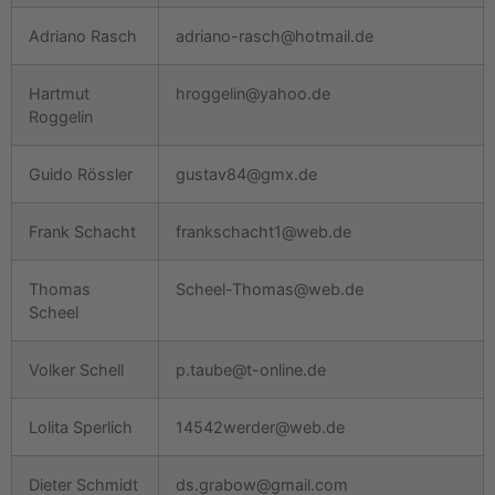
Adriano Rasch
adriano-rasch@hotmail.de
Hartmut
hroggelin@yahoo.de
Roggelin
Guido Rössler
gustav84@gmx.de
Frank Schacht
frankschacht1@web.de
Thomas
Scheel-Thomas@web.de
Scheel
Volker Schell
p.taube@t-online.de
Lolita Sperlich
14542werder@web.de
Dieter Schmidt
ds.grabow@gmail.com