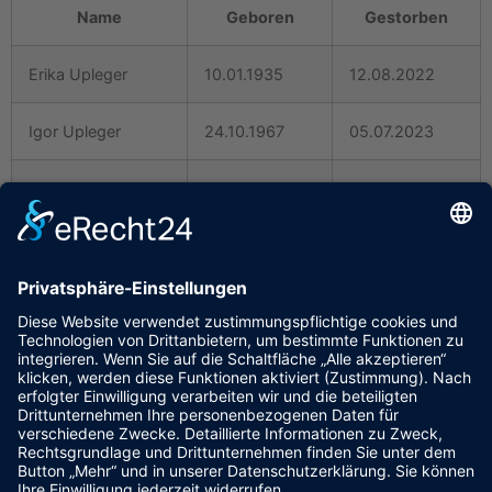
Name
Geboren
Gestorben
Erika Upleger
10.01.1935
12.08.2022
Igor Upleger
24.10.1967
05.07.2023
Marcel Grochla
12.11.1981
28.08.2023
Adolf Fischer
10.07.1936
31.03.2024
Lothar Welte
20.10-1958
18.11.2024